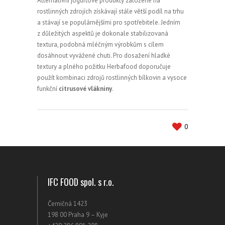
Alternativní jogurtové produkty založené na
rostlinných zdrojích získávají stále větší podíl na trhu
a stávají se populárnějšími pro spotřebitele. Jedním
z důležitých aspektů je dokonale stabilizovaná
textura, podobná mléčným výrobkům s cílem
dosáhnout vyvážené chuti. Pro dosažení hladké
textury a plného požitku Herbafood doporučuje
použít kombinaci zdrojů rostlinných bílkovin a vysoce
funkční
citrusové vlákniny
.
0
IFC FOOD spol. s r.o.
Černičná 1423
198 00 Praha 9 – Kyje