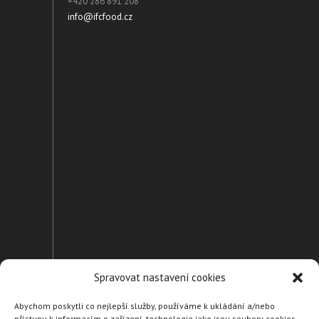
+420 286 891 208
info@ifcfood.cz
Spravovat nastavení cookies
Abychom poskytli co nejlepší služby, používáme k ukládání a/nebo
přístupu k informacím o zařízení, technologie jako jsou soubory cookies.