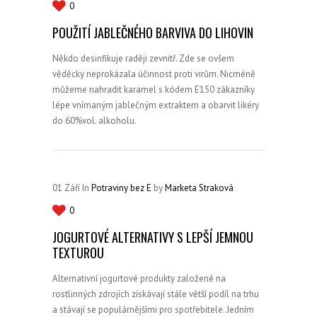
0
POUŽITÍ JABLEČNÉHO BARVIVA DO LIHOVIN
Někdo desinfikuje raději zevnitř. Zde se ovšem
věděcky neprokázala účinnost proti virům. Nicméně
můžeme nahradit karamel s kódem E150 zákazníky
lépe vnímaným jablečným extraktem a obarvit likéry
do 60%vol. alkoholu.
01
Září
In
Potraviny bez E
by
Marketa Straková
0
JOGURTOVÉ ALTERNATIVY S LEPŠÍ JEMNOU
TEXTUROU
Alternativní jogurtové produkty založené na
rostlinných zdrojích získávají stále větší podíl na trhu
a stávají se populárnějšími pro spotřebitele. Jedním