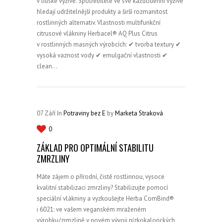
v lidské výživě. Spotřebitelé ve své každodenní výživě
hledají udržitelnější produkty a širší rozmanitost
rostlinných alternativ. Vlastnosti multifunkční
citrusové vlákniny Herbacel® AQ Plus Citrus
v rostlinných masných výrobcích: ✔ tvorba textury ✔
vysoká vaznost vody ✔ emulgační vlastnosti ✔
clean…
07
Září
In
Potraviny bez E
by
Marketa Straková
0
ZÁKLAD PRO OPTIMÁLNÍ STABILITU
ZMRZLINY
Máte zájem o přírodní, čistě rostlinnou, vysoce
kvalitní stabilizaci zmrzliny? Stabilizujte pomocí
speciální vlákniny a vyzkoušejte Herba ComBind®
i 6021: ve vašem veganském mraženém
výrobku/zrmzlině v novém vývoji nízkokalorických