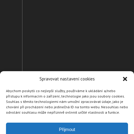
Spravovat nastavení cookies
Abychom poskytli co nejlepší služby, používáme k ukládání a/nebo
přístupu k informacím o zařízení, technologie jako jsou soubory cookies.
Domů
Souhlas s těmito technologiemi nám umožní zpracovávat údaje, jako je
chování při procházení nebo jedinečná ID na tomto webu. Nesouhlas nebo
Naše suroviny
odvolání souhlasu může nepříznivě ovlivnit určité vlastnosti a funkce.
Naši dodavatelé
Partneři
Přijmout