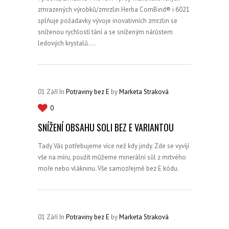
zmrazených výrobků/zmrzlin Herba ComBind® i 6021
splňuje požadavky vývoje inovativních zmrzlin se
sníženou rychlostí tání a se sníženým nárůstem
ledových krystalů….
01
Září
In
Potraviny bez E
by
Marketa Straková
0
SNÍŽENÍ OBSAHU SOLI BEZ E VARIANTOU
Tady Vás potřebujeme více než kdy jindy. Zde se vyvíjí
vše na míru, použít můžeme minerální sůl z mrtvého
moře nebo vlákninu. Vše samozřejmě bez E kódu.
01
Září
In
Potraviny bez E
by
Marketa Straková