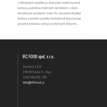
z důležitých aspektů je dokonale stabilizovaná
textura, podobná mléčným výrobkům s cílem
dosáhnout vyvážené chuti. Pro dosažení hladké
textury a plného požitku Herbafood doporučuje
použít kombinaci zdrojů rostlinných bílkovin…
IFC FOOD spol. s r.o.
Černičná 1423
198 00 Praha 9 – Kyje
+420 286 891 208
info@ifcfood.cz