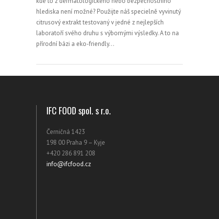
kde to z dermatologického nebo bezpečnostního
hlediska není možné? Použijte náš specielně vyvinutý
citrusový extrakt testovaný v jedné z nejlepších
laboratoří svého druhu s výbornými výsledky. A to na
přírodní bázi a eko-friendly…
IFC FOOD spol. s r.o.
Černičná 1423
198 00 Praha 9 – Kyje
+420 286 891 208
info@ifcfood.cz