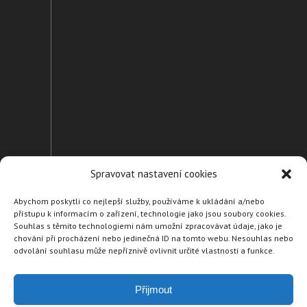
Spravovat nastavení cookies
Abychom poskytli co nejlepší služby, používáme k ukládání a/nebo
přístupu k informacím o zařízení, technologie jako jsou soubory cookies.
Domů
Souhlas s těmito technologiemi nám umožní zpracovávat údaje, jako je
chování při procházení nebo jedinečná ID na tomto webu. Nesouhlas nebo
Naše suroviny
odvolání souhlasu může nepříznivě ovlivnit určité vlastnosti a funkce.
Naši dodavatelé
Partneři
Přijmout
Cookie Policy (EU)