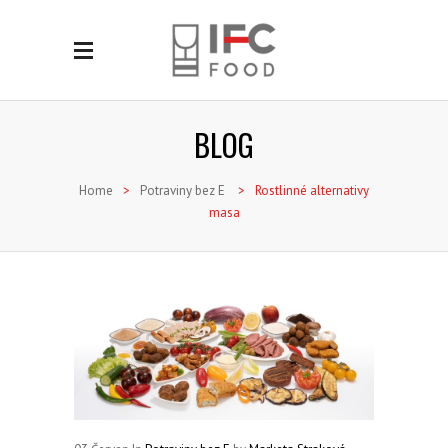
BLOG
Home
>
Potraviny bez E
>
Rostlinné alternativy
masa