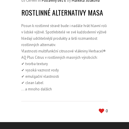
03
Červen
In
Potraviny bez E
by
Marketa Straková
ROSTLINNÉ ALTERNATIVY MASA
Posun k rostlinné stravě bude i nadále hrát hlavní roli
v lidské výživě. Spotřebitelé ve své každodenní výživě
hledají udržitelnější produkty a širší rozmanitost
rostlinných alternativ.
Vlastnosti multifunkční citrusové vlákniny Herbacel®
AQ Plus Citrus v rostlinných masných výrobcích:
✔ tvorba textury
✔ vysoká vaznost vody
✔ emulgační vlastnosti
✔ clean label
… a mnoho dalších
0