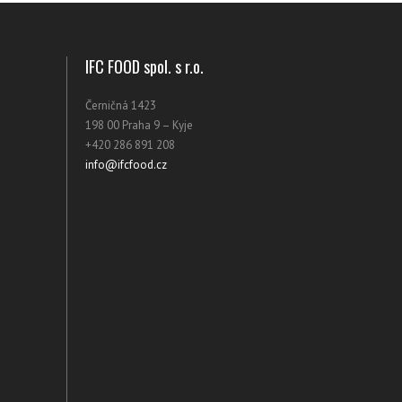
IFC FOOD spol. s r.o.
Černičná 1423
198 00 Praha 9 – Kyje
+420 286 891 208
info@ifcfood.cz