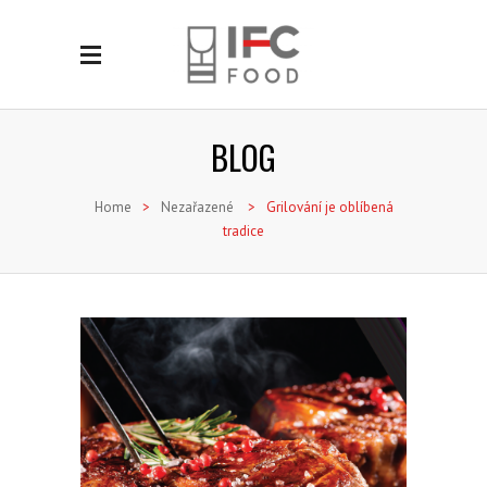
BLOG
Home
>
Nezařazené
>
Grilování je oblíbená
tradice