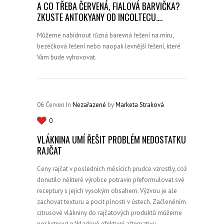
A CO TŘEBA ČERVENÁ, FIALOVÁ BARVIČKA?
ZKUSTE ANTOKYANY OD INCOLTECU….
Můžeme nabídnout různá barevná řešení na míru,
bezéčková řešení nebo naopak levnější řešení, které
Vám bude vyhovovat.
06
Červen
In
Nezařazené
by
Marketa Straková
0
VLÁKNINA UMÍ ŘEŠIT PROBLÉM NEDOSTATKU
RAJČAT
Ceny rajčat v posledních měsících prudce vzrostly, což
donutilo některé výrobce potravin přeformulovat své
receptury s jejich vysokým obsahem. Výzvou je ale
zachovat texturu a pocit plnosti v ústech. Začleněním
citrusové vlákniny do rajčatových produktů můžeme
poskytnout nákladově efektivní alternativu