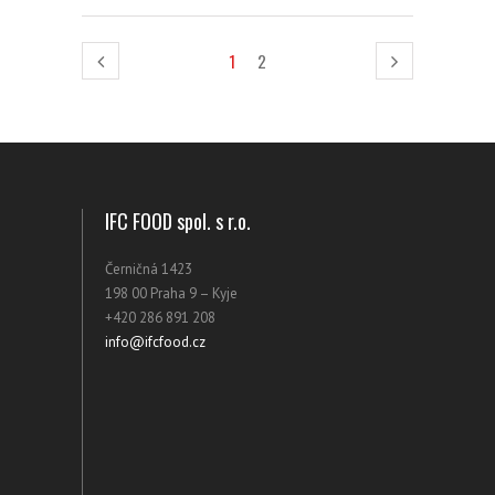
1
2
IFC FOOD spol. s r.o.
Černičná 1423
198 00 Praha 9 – Kyje
+420 286 891 208
info@ifcfood.cz