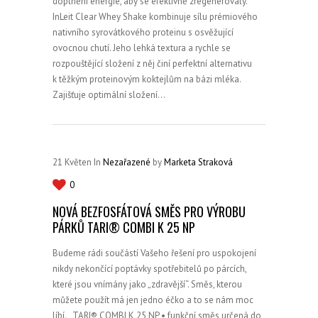
doplnění energie, aby se efektivně zregenerovaly.
InLeit Clear Whey Shake kombinuje sílu prémiového
nativního syrovátkového proteinu s osvěžující
ovocnou chutí. Jeho lehká textura a rychle se
rozpouštějící složení z něj činí perfektní alternativu
k těžkým proteinovým koktejlům na bázi mléka.
Zajišťuje optimální složení…
21
Květen
In
Nezařazené
by
Marketa Straková
0
NOVÁ BEZFOSFÁTOVÁ SMĚS PRO VÝROBU
PÁRKŮ TARI® COMBI K 25 NP
Budeme rádi součástí Vašeho řešení pro uspokojení
nikdy nekončící poptávky spotřebitelů po párcích,
které jsou vnímány jako „zdravější“. Směs, kterou
můžete použít má jen jedno éčko a to se nám moc
líbí. TARI® COMBI K 25 NP • funkční směs určená do