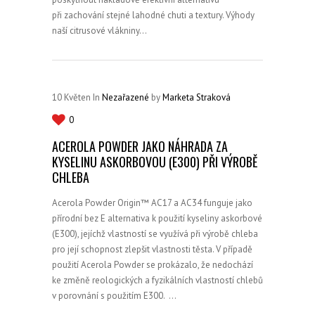
při zachování stejné lahodné chuti a textury. Výhody
naší citrusové vlákniny…
10
Květen
In
Nezařazené
by
Marketa Straková
0
ACEROLA POWDER JAKO NÁHRADA ZA
KYSELINU ASKORBOVOU (E300) PŘI VÝROBĚ
CHLEBA
Acerola Powder Origin™ AC17 a AC34 funguje jako
přírodní bez E alternativa k použití kyseliny askorbové
(E300), jejíchž vlastností se využívá při výrobě chleba
pro její schopnost zlepšit vlastnosti těsta. V případě
použití Acerola Powder se prokázalo, že nedochází
ke změně reologických a fyzikálních vlastností chlebů
v porovnání s použitím E300. …