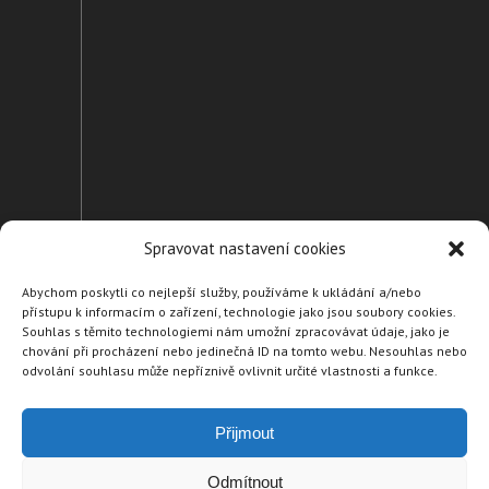
Spravovat nastavení cookies
Abychom poskytli co nejlepší služby, používáme k ukládání a/nebo
přístupu k informacím o zařízení, technologie jako jsou soubory cookies.
Domů
Souhlas s těmito technologiemi nám umožní zpracovávat údaje, jako je
chování při procházení nebo jedinečná ID na tomto webu. Nesouhlas nebo
Naše suroviny
odvolání souhlasu může nepříznivě ovlivnit určité vlastnosti a funkce.
Naši dodavatelé
Partneři
Přijmout
Cookie Policy (EU)
Odmítnout