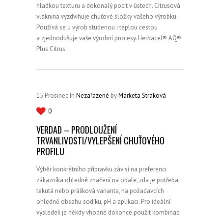
hladkou texturu a dokonalý pocit v ústech. Citrusová
vláknina vyzdvihuje chuťové složky vašeho výrobku.
Používá se u výrob studenou i teplou cestou
a zjednodušuje vaše výrobní procesy. Herbacel® AQ®
Plus Citrus…
15
Prosinec
In
Nezařazené
by
Marketa Straková
0
VERDAD – PRODLOUŽENÍ
TRVANLIVOSTI/VYLEPŠENÍ CHUŤOVÉHO
PROFILU
Výběr konkrétního přípravku závisí na preferenci
zákazníka ohledně značení na obale, zda je potřeba
tekutá nebo prášková varianta, na požadavcích
ohledně obsahu sodíku, pH a aplikaci. Pro ideální
výsledek je někdy vhodné dokonce použít kombinaci