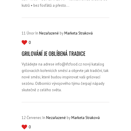
kutrů • bez fosfátů a přesto…
11
Únor
In
Nezařazené
by
Marketa Straková
0
GRILOVÁNÍ JE OBLÍBENÁ TRADICE
Vyžádejte na adrese info@ifcfood.cz nový katalog
grilovacích kořenících směsí a objevte jak tradiční, tak
nové směsi, které budou inspirovat vaši grilovací
sezónu. Odborníci vývojového týmu čerpají nápady
skutečně z celého světa.
12
Červenec
In
Nezařazené
by
Marketa Straková
0