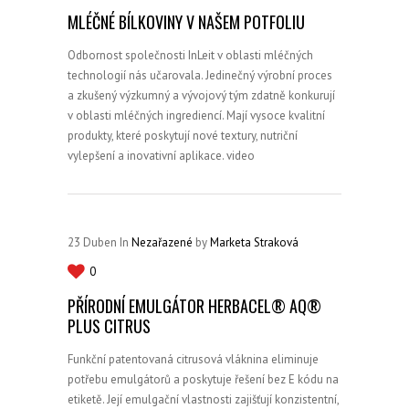
MLÉČNÉ BÍLKOVINY V NAŠEM POTFOLIU
Odbornost společnosti InLeit v oblasti mléčných
technologií nás učarovala. Jedinečný výrobní proces
a zkušený výzkumný a vývojový tým zdatně konkurují
v oblasti mléčných ingrediencí. Mají vysoce kvalitní
produkty, které poskytují nové textury, nutriční
vylepšení a inovativní aplikace. video
23
Duben
In
Nezařazené
by
Marketa Straková
0
PŘÍRODNÍ EMULGÁTOR HERBACEL® AQ®
PLUS CITRUS
Funkční patentovaná citrusová vláknina eliminuje
potřebu emulgátorů a poskytuje řešení bez E kódu na
etiketě. Její emulgační vlastnosti zajišťují konzistentní,