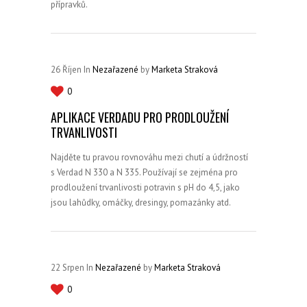
přípravků.
26
Říjen
In
Nezařazené
by
Marketa Straková
0
APLIKACE VERDADU PRO PRODLOUŽENÍ
TRVANLIVOSTI
Najděte tu pravou rovnováhu mezi chutí a údržností
s Verdad N 330 a N 335. Používají se zejména pro
prodloužení trvanlivosti potravin s pH do 4,5, jako
jsou lahůdky, omáčky, dresingy, pomazánky atd.
22
Srpen
In
Nezařazené
by
Marketa Straková
0