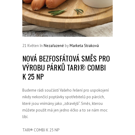
21
Květen
In
Nezařazené
by
Marketa Straková
NOVÁ BEZFOSFÁTOVÁ SMĚS PRO
VÝROBU PÁRKŮ TARI® COMBI
K 25 NP
Budeme rádi součástí Vašeho řešení pro uspokojení
nikdy nekončící poptávky spotřebitelů po párcích,
které jsou vnímány jako „zdravější“. Směs, kterou
můžete použít má jen jedno éčko a to se nám moc
líbí.
TARI® COMBI K 25 NP