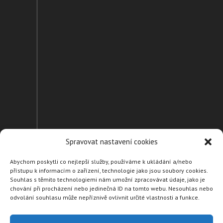
Spravovat nastavení cookies
Abychom poskytli co nejlepší služby, používáme k ukládání a/nebo
přístupu k informacím o zařízení, technologie jako jsou soubory cookies.
Domů
Souhlas s těmito technologiemi nám umožní zpracovávat údaje, jako je
chování při procházení nebo jedinečná ID na tomto webu. Nesouhlas nebo
Naše suroviny
odvolání souhlasu může nepříznivě ovlivnit určité vlastnosti a funkce.
Naši dodavatelé
Partneři