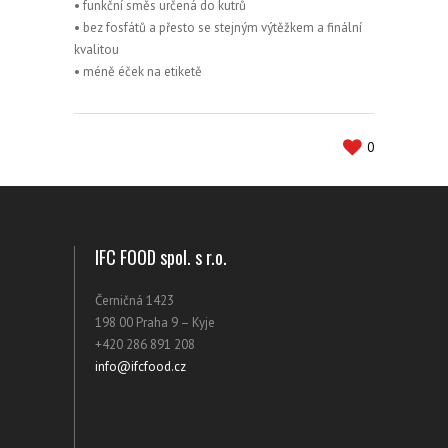
• funkční směs určená do kutrů
• bez fosfátů a přesto se stejným výtěžkem a finální
kvalitou
• méně éček na etiketě
0
IFC FOOD spol. s r.o.
Černičná 1423
198 00 Praha 9 – Kyje
+420 286 891 208
info@ifcfood.cz