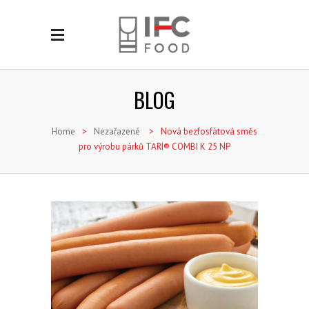
BLOG
Home
>
Nezařazené
>
Nová bezfosfátová směs
pro výrobu párků TARI® COMBI K 25 NP